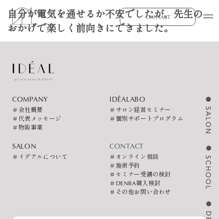
自分が電気を通せるか不安でしたが、先生の
CONTACT
おかげで楽しく前向きにできました。
COMPANY
IDÉALABO
＃会社概要
＃サロン経営セミナー
＃代表メッセージ
＃個別サポートプログラム
＃物販事業
SALON
CONTACT
＃イデアルについて
＃オンライン相談
＃施術予約
＃セミナー受講の検討
＃DENBA購入検討
＃その他お問い合わせ