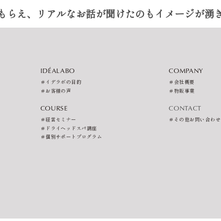
もらえ、リアルなお話が聞けたのもイメージが湧
IDÉALABO
COMPANY
＃イデラボの目的
＃会社概要
＃お客様の声
＃物販事業
COURSE
CONTACT
＃経営セミナー
＃その他お問い合わせ
＃ドライヘッドスパ講座
＃個別サポートプログラム